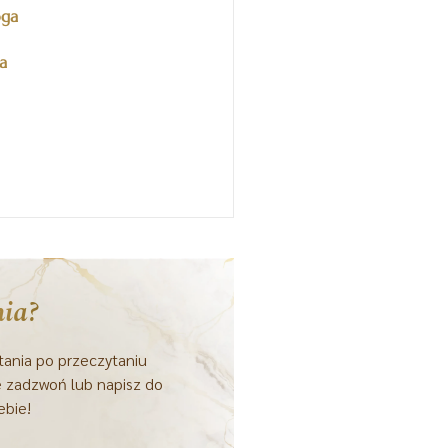
oga
a
ia?
ytania po przeczytaniu
e zadzwoń lub napisz do
ebie!