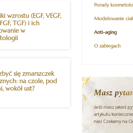
Porady kosmetol
ki wzrostu (EGF, VEGF,
Modelowanie ciał
FGF, TGF) i ich
sowanie w
Anti-aging
ologii
O zabiegach
zbyć się zmarszczek
nych: na czole, pod
, wokół ust?
Masz pytan
Jeśli masz jakieś p
artykułu konieczni
nas! Czekamy na Ci