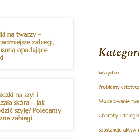
ki na twarzy –
teczniejsze zabiegi,
Kategori
 usuną opadające
ki
Wszystko
Problemy estetyc
czki na szyi i
Modelowanie twa
zała skóra – jak
dzić szyję? Polecamy
Choroby i dolegli
zne zabiegi
Substancje aktyw