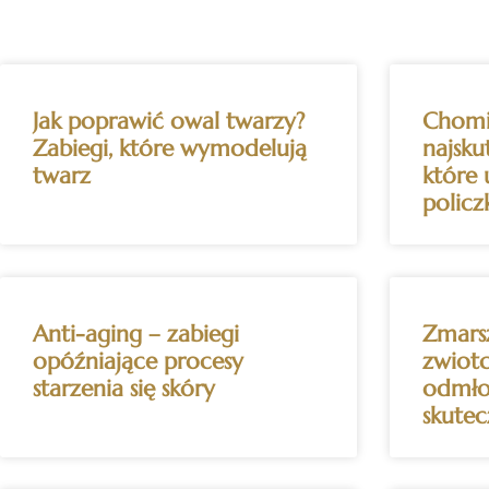
Jak poprawić owal twarzy?
Chomi
Zabiegi, które wymodelują
najsku
twarz
które
policz
Anti-aging – zabiegi
Zmarsz
opóźniające procesy
zwiotc
starzenia się skóry
odmło
skutec