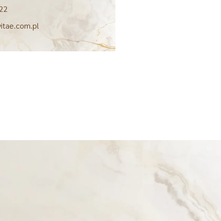
22
vitae.com.pl