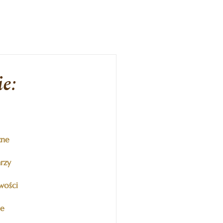
e:
zne
rzy
wości
ne