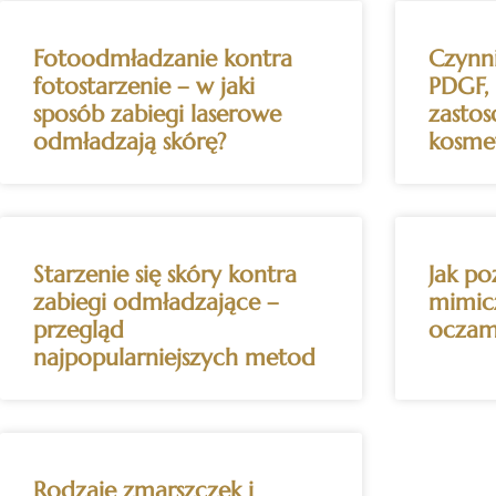
Fotoodmładzanie kontra
Czynni
fotostarzenie – w jaki
PDGF, 
sposób zabiegi laserowe
zasto
odmładzają skórę?
kosmet
Starzenie się skóry kontra
Jak po
zabiegi odmładzające –
mimicz
przegląd
oczami
najpopularniejszych metod
Rodzaje zmarszczek i