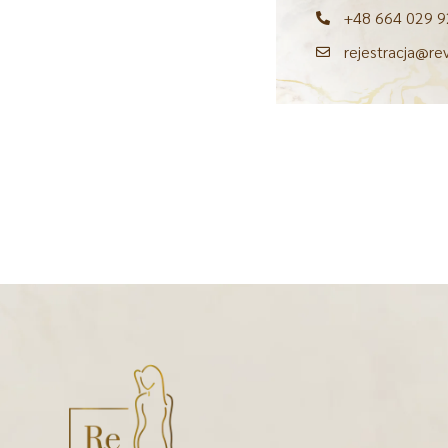
+48 664 029 9
rejestracja@re