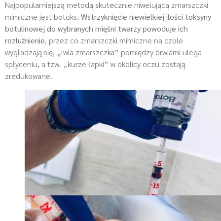
Najpopularniejszą metodą skutecznie niwelującą zmarszczki
mimiczne jest botoks.
Wstrzyknięcie niewielkiej ilości toksyny
botulinowej do wybranych mięśni twarzy powoduje ich
rozluźnienie
, przez co zmarszczki mimiczne na czole
wygładzają się, „lwia zmarszczka” pomiędzy brwiami ulega
spłyceniu, a tzw. „kurze łapki” w okolicy oczu zostają
zredukowane.