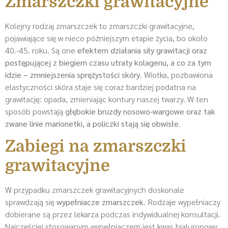
Zmarszczki grawitacyjne
Kolejny rodzaj zmarszczek to zmarszczki grawitacyjne,
pojawiające się w nieco późniejszym etapie życia, bo około
40.-45. roku. Są one
efektem działania siły grawitacji oraz
postępującej z biegiem czasu utraty kolagenu, a co za tym
idzie – zmniejszenia sprężystości skóry
. Wiotka, pozbawiona
elastyczności skóra staje się coraz bardziej podatna na
grawitację: opada, zmieniając kontury naszej twarzy. W ten
sposób powstają
głębokie bruzdy nosowo-wargowe oraz tak
zwane linie marionetki, a policzki stają się obwisłe
.
Zabiegi na zmarszczki
grawitacyjne
W przypadku zmarszczek grawitacyjnych doskonale
sprawdzają się
wypełniacze zmarszczek
. Rodzaje wypełniaczy
dobierane są przez lekarza podczas indywidualnej konsultacji.
Najczęściej stosowanym wypełniaczem jest kwas hialuronowy