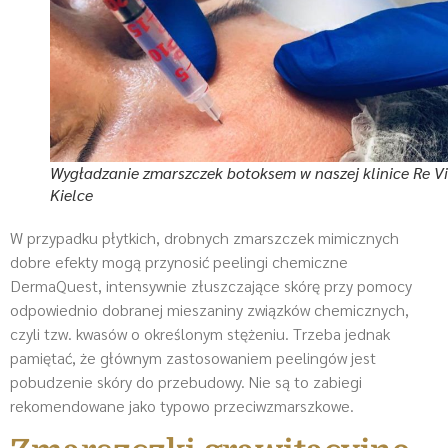
Wygładzanie zmarszczek botoksem w naszej klinice Re V
Kielce
W przypadku płytkich, drobnych zmarszczek mimicznych
dobre efekty mogą przynosić peelingi chemiczne
DermaQuest, intensywnie złuszczające skórę przy pomocy
odpowiednio dobranej mieszaniny związków chemicznych,
czyli tzw. kwasów o określonym stężeniu. Trzeba jednak
pamiętać, że głównym zastosowaniem peelingów jest
pobudzenie skóry do przebudowy. Nie są to zabiegi
rekomendowane jako typowo przeciwzmarszkowe.