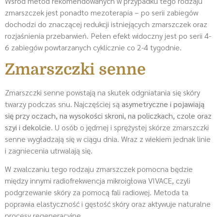
Wśród metod rekomendowanych w przypadku tego rodzaju
zmarszczek jest ponadto mezoterapia – po serii zabiegów
dochodzi do znaczącej redukcji istniejących zmarszczek oraz
rozjaśnienia przebarwień. Pełen efekt widoczny jest po serii 4-
6 zabiegów powtarzanych cyklicznie co 2-4 tygodnie.
Zmarszczki senne
Zmarszczki senne powstają na skutek odgniatania się skóry
twarzy podczas snu. Najczęściej są
asymetryczne i pojawiają
się przy oczach, na wysokości skroni, na policzkach, czole oraz
szyi i dekolcie
. U osób o jędrnej i sprężystej skórze zmarszczki
senne wygładzają się w ciągu dnia. Wraz z wiekiem jednak linie
i zagniecenia utrwalają się.
W zwalczaniu tego rodzaju zmarszczek pomocna będzie
między innymi radiofrekwencja mikroigłowa VIVACE, czyli
podgrzewanie skóry za pomocą fali radiowej. Metoda ta
poprawia elastyczność i gęstość skóry oraz aktywuje naturalne
procesy regeneracyjne.