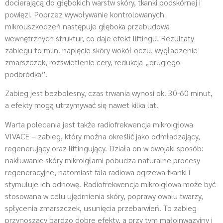
docierającą do głębokich warstw skóry, tkanki podskórnej i
powięzi. Poprzez wywoływanie kontrolowanych
mikrouszkodzeń następuje głęboka przebudowa
wewnętrznych struktur, co daje efekt liftingu. Rezultaty
zabiegu to m.in. napięcie skóry wokół oczu, wygładzenie
zmarszczek, rozświetlenie cery, redukcja „drugiego
podbródka”.
Zabieg jest bezbolesny, czas trwania wynosi ok. 30-60 minut,
a efekty mogą utrzymywać się nawet kilka lat.
Warta polecenia jest także radiofrekwencja mikroigłowa
VIVACE – zabieg, który można określić jako odmładzający,
regenerujący oraz liftingujący. Działa on w dwojaki sposób:
nakłuwanie skóry mikroigłami pobudza naturalne procesy
regeneracyjne, natomiast fala radiowa ogrzewa tkanki i
stymuluje ich odnowę. Radiofrekwencja mikroigłowa może być
stosowana w celu ujędrnienia skóry, poprawy owalu twarzy,
spłycenia zmarszczek, usunięcia przebarwień. To zabieg
przynoszący bardzo dobre efekty, a przy tym małoinwazyjny i