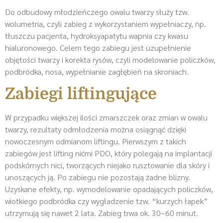
Do odbudowy młodzieńczego owalu twarzy służy tzw.
wolumetria, czyli zabieg z wykorzystaniem wypełniaczy, np.
tłuszczu pacjenta, hydroksyapatytu wapnia czy kwasu
hialuronowego. Celem tego zabiegu jest uzupełnienie
objętości twarzy i korekta rysów, czyli modelowanie policzków,
podbródka, nosa, wypełnianie zagłębień na skroniach.
Zabiegi liftingujące
W przypadku większej ilości zmarszczek oraz zmian w owalu
twarzy, rezultaty odmłodzenia można osiągnąć dzięki
nowoczesnym odmianom liftingu. Pierwszym z takich
zabiegów jest lifting nićmi PDO, który polegają na implantacji
podskórnych nici, tworzących niejako rusztowanie dla skóry i
unoszących ją. Po zabiegu nie pozostają żadne blizny.
Uzyskane efekty, np. wymodelowanie opadających policzków,
wiotkiego podbródka czy wygładzenie tzw. “kurzych łapek”
utrzymują się nawet 2 lata. Zabieg trwa ok. 30–60 minut.