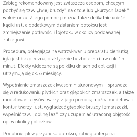
Zabieg rekomendowany jest zwłaszcza osobom, chcącym
pozbyć się
tzw. „lwiej bruzdy” na czole lub „kurzych łapek”
wokół oczu
. Z jego pomocą można także
delikatnie unieść
kąciki ust
, a dodatkowym działaniem botoksu jest
zmniejszenie potliwości i łojotoku w okolicy poddawanej
zabiegowi.
Procedura, polegająca na wstrzykiwaniu preparatu cieniutką
igłą jest bezpieczna, praktycznie bezbolesna i trwa ok. 15
minut. Efekty widoczne są po kilku dniach od aplikacji i
utrzymują się ok. 6 miesięcy.
Wypełnianie zmarszczek kwasem hialuronowym – sprawdza
się w redukowaniu płytkich oraz głębokich zmarszczek, a także
modelowaniu rysów twarzy. Z jego pomocą można modelować
kontur twarzy i ust, wygładzać głębokie bruzdy i zmarszczki,
wypełnić tzw. „dolinę łez” czy uzupełniać utraconą objętość
np. w okolicy policzków.
Podobnie jak w przypadku botoksu, zabieg polega na