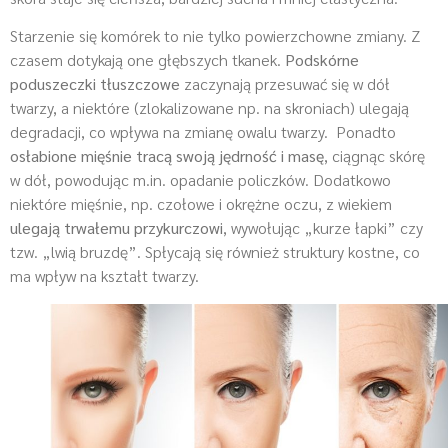
Starzenie się komórek to nie tylko powierzchowne zmiany. Z
czasem dotykają one głębszych tkanek.
Podskórne
poduszeczki tłuszczowe
zaczynają przesuwać się w dół
twarzy, a niektóre (zlokalizowane np. na skroniach) ulegają
degradacji, co wpływa na zmianę owalu twarzy. Ponadto
osłabione mięśnie tracą swoją jędrność i masę
, ciągnąc skórę
w dół, powodując m.in. opadanie policzków. Dodatkowo
niektóre mięśnie, np. czołowe i okrężne oczu, z wiekiem
ulegają trwałemu przykurczowi
, wywołując „kurze łapki” czy
tzw. „lwią bruzdę”. Spłycają się również struktury kostne, co
ma wpływ na kształt twarzy.