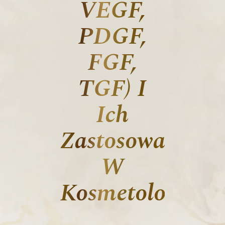
VEGF,
PDGF,
FGF,
TGF) I
Ich
Zastosowanie
W
Kosmetologii