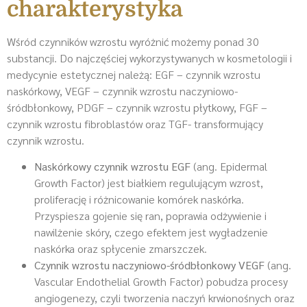
charakterystyka
Wśród czynników wzrostu wyróżnić możemy ponad 30
substancji. Do najczęściej wykorzystywanych w kosmetologii i
medycynie estetycznej należą: EGF – czynnik wzrostu
naskórkowy, VEGF – czynnik wzrostu naczyniowo-
śródbłonkowy, PDGF – czynnik wzrostu płytkowy, FGF –
czynnik wzrostu fibroblastów oraz TGF- transformujący
czynnik wzrostu.
Naskórkowy czynnik wzrostu EGF
(ang. Epidermal
Growth Factor) jest białkiem regulującym wzrost,
proliferację i różnicowanie komórek naskórka.
Przyspiesza gojenie się ran, poprawia odżywienie i
nawilżenie skóry, czego efektem jest wygładzenie
naskórka oraz spłycenie zmarszczek.
Czynnik wzrostu naczyniowo-śródbłonkowy VEGF
(ang.
Vascular Endothelial Growth Factor) pobudza procesy
angiogenezy, czyli tworzenia naczyń krwionośnych oraz