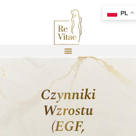
PL
Czynniki
Wzrostu
(EGF,