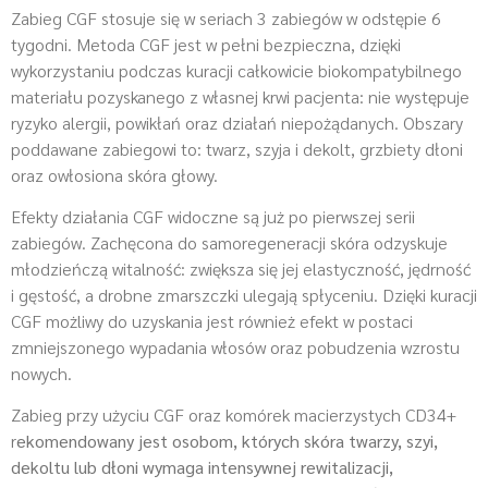
Zabieg CGF stosuje się w seriach 3 zabiegów w odstępie 6
tygodni. Metoda CGF jest w pełni bezpieczna, dzięki
wykorzystaniu podczas kuracji całkowicie biokompatybilnego
materiału pozyskanego z własnej krwi pacjenta: nie występuje
ryzyko alergii, powikłań oraz działań niepożądanych. Obszary
poddawane zabiegowi to: twarz, szyja i dekolt, grzbiety dłoni
oraz owłosiona skóra głowy.
Efekty działania CGF widoczne są już po pierwszej serii
zabiegów. Zachęcona do samoregeneracji skóra odzyskuje
młodzieńczą witalność: zwiększa się jej elastyczność, jędrność
i gęstość, a drobne zmarszczki ulegają spłyceniu. Dzięki kuracji
CGF możliwy do uzyskania jest również efekt w postaci
zmniejszonego wypadania włosów oraz pobudzenia wzrostu
nowych.
Zabieg przy użyciu CGF oraz komórek macierzystych CD34+
r
ekomendowany jest osobom, których skóra twarzy, szyi,
dekoltu lub dłoni wymaga intensywnej rewitalizacji,