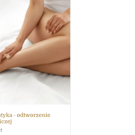
yka - odtworzenie
iczej
zł