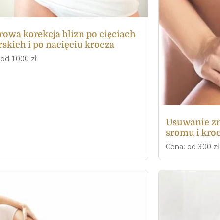
rowa korekcja blizn po cięciach
rskich i po nacięciu krocza
 od 1000 zł
Usuwanie zm
sromu i kro
Cena: od 300 zł