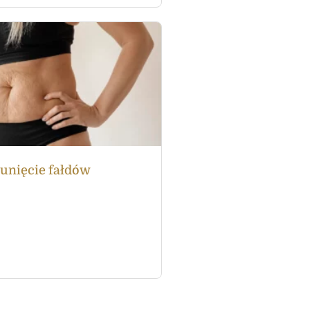
unięcie fałdów