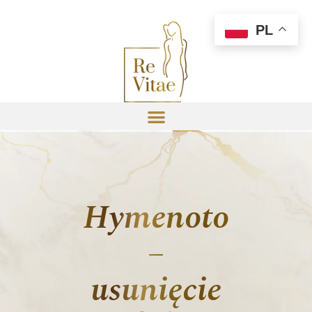
PL
Hymenotomia
–
usunięcie