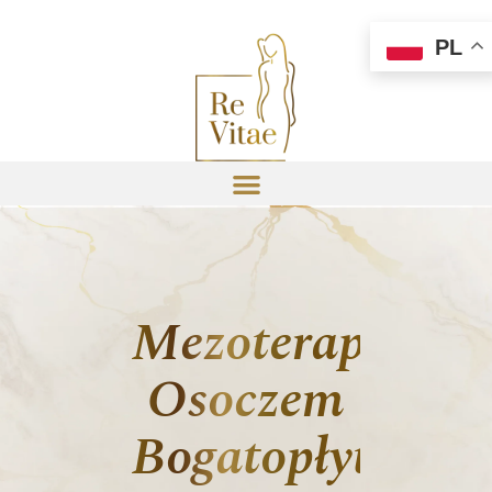
PL
Mezoterapia
Osoczem
Bogatopłytkow