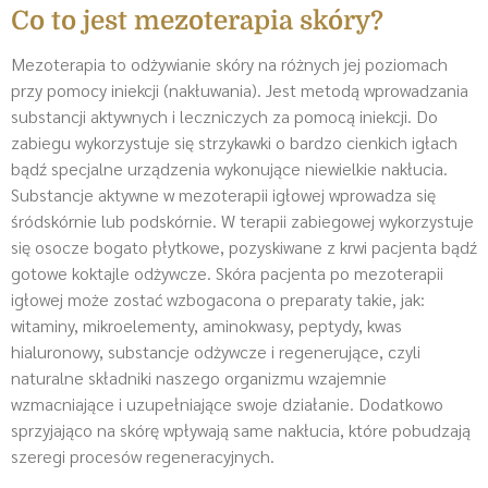
Co to jest mezoterapia skóry?
Mezoterapia to odżywianie skóry na różnych jej poziomach
przy pomocy iniekcji (nakłuwania). Jest metodą wprowadzania
substancji aktywnych i leczniczych za pomocą iniekcji. Do
zabiegu wykorzystuje się strzykawki o bardzo cienkich igłach
bądź specjalne urządzenia wykonujące niewielkie nakłucia.
Substancje aktywne w mezoterapii igłowej wprowadza się
śródskórnie lub podskórnie. W terapii zabiegowej wykorzystuje
się osocze bogato płytkowe, pozyskiwane z krwi pacjenta bądź
gotowe koktajle odżywcze. Skóra pacjenta po mezoterapii
igłowej może zostać wzbogacona o preparaty takie, jak:
witaminy, mikroelementy, aminokwasy, peptydy, kwas
hialuronowy, substancje odżywcze i regenerujące, czyli
naturalne składniki naszego organizmu wzajemnie
wzmacniające i uzupełniające swoje działanie. Dodatkowo
sprzyjająco na skórę wpływają same nakłucia, które pobudzają
szeregi procesów regeneracyjnych.