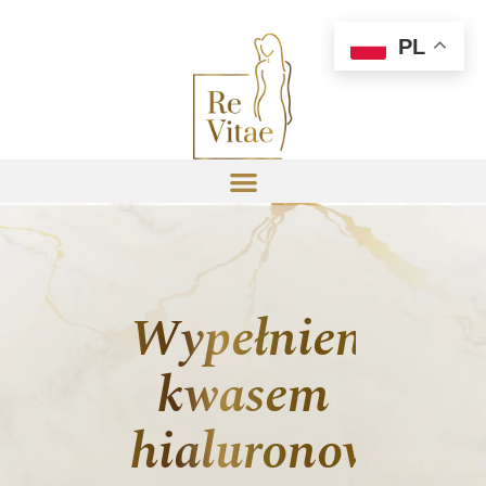
PL
Wypełnienie
kwasem
hialuronowym