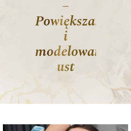
–
Powiększanie
i
modelowanie
ust