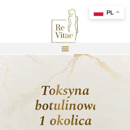
PL
Toksyna
botulinowa
1 okolica