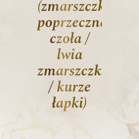
(zmarszczki
poprzeczne
czoła /
lwia
zmarszczka
/ kurze
łapki)