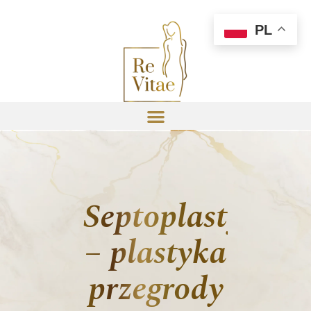
PL
Septoplastyka
– plastyka
przegrody