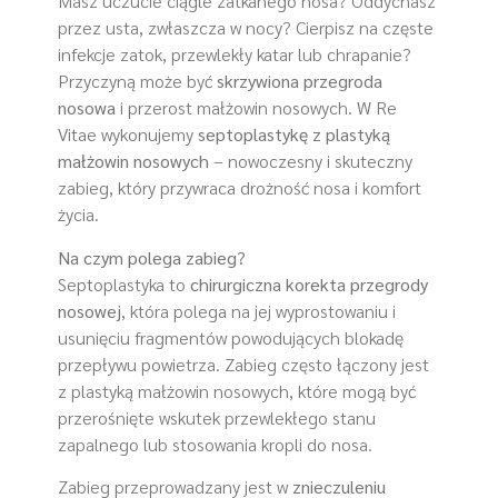
Masz uczucie ciągle zatkanego nosa? Oddychasz
przez usta, zwłaszcza w nocy? Cierpisz na częste
infekcje zatok, przewlekły katar lub chrapanie?
Przyczyną może być
skrzywiona przegroda
nosowa
i przerost małżowin nosowych. W Re
Vitae wykonujemy
septoplastykę z plastyką
małżowin nosowych
– nowoczesny i skuteczny
zabieg, który przywraca drożność nosa i komfort
życia.
Na czym polega zabieg?
Septoplastyka to
chirurgiczna korekta przegrody
nosowej
, która polega na jej wyprostowaniu i
usunięciu fragmentów powodujących blokadę
przepływu powietrza. Zabieg często łączony jest
z plastyką małżowin nosowych, które mogą być
przerośnięte wskutek przewlekłego stanu
zapalnego lub stosowania kropli do nosa.
Zabieg przeprowadzany jest w
znieczuleniu