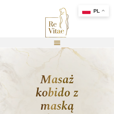
PL
Masaż
kobido z
maską