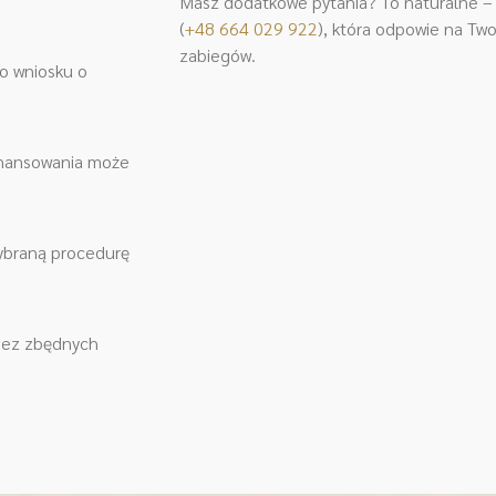
Masz dodatkowe pytania? To naturalne – s
(
+48 664 029 922
)
, która odpowie na Two
zabiegów.
do wniosku o
finansowania może
wybraną procedurę
 bez zbędnych