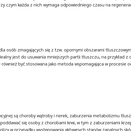
przy czym każda z nich wymaga odpowiedniego czasu na regeneracj
y dla osób zmagających się z tzw. opornymi obszarami tłuszczowymi
alny jest do usuwania mniejszych partii tłuszczu, na przykład z o
oże również być stosowana jako metoda wspomagająca w procesie 
kcyjnej są choroby wątroby i nerek, zaburzenia metabolizmu tłuszc
ż poddawać się osoby z chorobami krwi, w tym z zaburzeniami krzep
olizy w przypadku występowania aktywnych stanów zapalnych skóry,