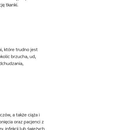
ę tkanki.
, które trudno jest
kolic brzucha, ud,
odchudzania,
zów, a także ciąża i
nięcia oraz pacjenci z
 infekcji lub świeżych