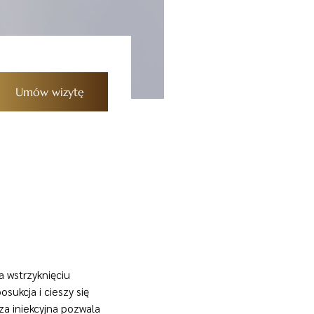
Umów wizytę
a wstrzyknięciu
osukcja i cieszy się
za iniekcyjna pozwala