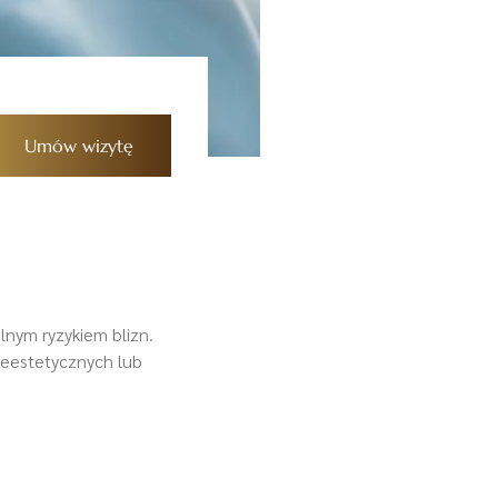
Umów wizytę
lnym ryzykiem blizn.
nieestetycznych lub