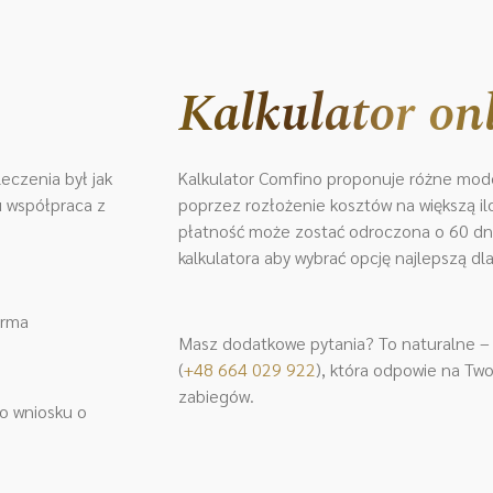
Kalkulator on
eczenia był jak
Kalkulator Comfino proponuje różne mode
ku współpraca z
poprzez rozłożenie kosztów na większą iloś
płatność może zostać odroczona o 60 dni.
kalkulatora aby wybrać opcję najlepszą dla
orma
Masz dodatkowe pytania? To naturalne – s
(
+48 664 029 922
)
, która odpowie na Two
zabiegów.
do wniosku o