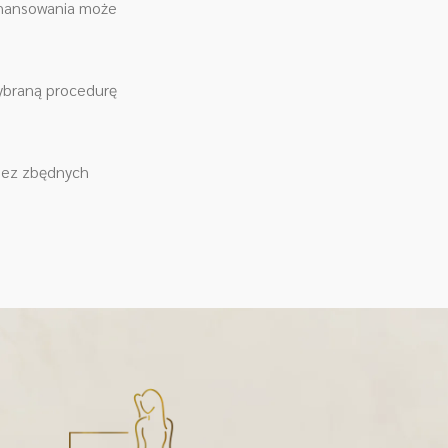
finansowania może
wybraną procedurę
 bez zbędnych