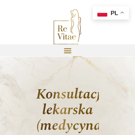
PL
Konsultacja
lekarska
(medycyna