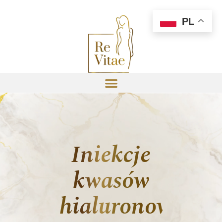
PL
Iniekcje
kwasów
hialuronowych