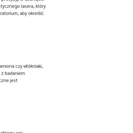
tycznego lasera, który
atorium, aby określić
amiona czy włókniaki,
y z badaniem
czne jest
zabiegu czy