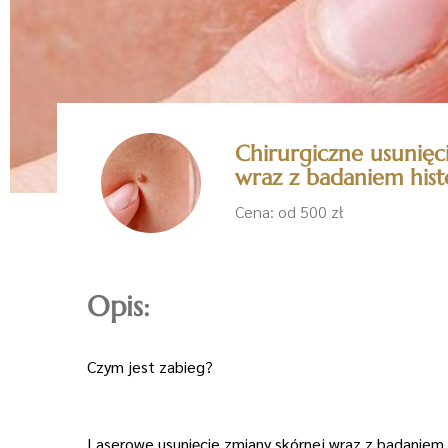
Chirurgiczne usunięc
wraz z badaniem his
Cena: od 500 zł
Opis:
Czym jest zabieg?
Laserowe usunięcie zmiany skórnej wraz z badaniem