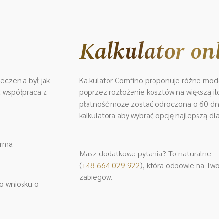
Kalkulator on
eczenia był jak
Kalkulator Comfino proponuje różne mode
ku współpraca z
poprzez rozłożenie kosztów na większą iloś
płatność może zostać odroczona o 60 dni.
kalkulatora aby wybrać opcję najlepszą dla
orma
Masz dodatkowe pytania? To naturalne – s
(
+48 664 029 922
)
, która odpowie na Two
zabiegów.
do wniosku o