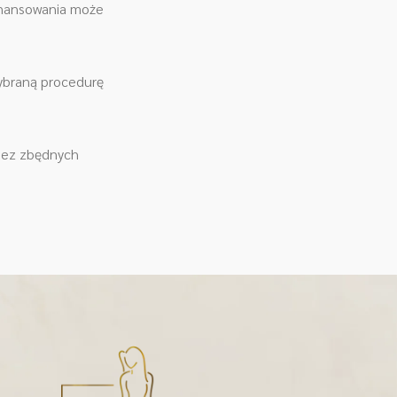
finansowania może
wybraną procedurę
 bez zbędnych