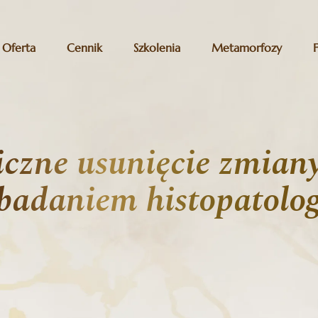
Oferta
Cennik
Szkolenia
Metamorfozy
iczne usunięcie zmiany
 badaniem histopatolo