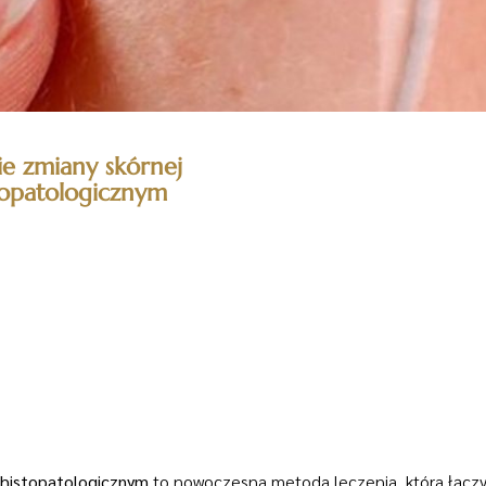
ie zmiany skórnej
topatologicznym
 histopatologicznym
to nowoczesna metoda leczenia, która łączy