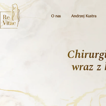
O nas
Andrzej Kustra
Chirurg
wraz z