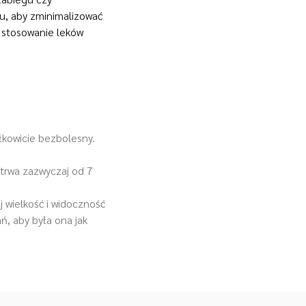
u, aby zminimalizować
z stosowanie leków
łkowicie bezbolesny.
 trwa zazwyczaj od 7
j wielkość i widoczność
ń, aby była ona jak