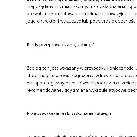
niepożądanych zmian skórnych z dokładną analizą us
pozwala na kontrolowane i minimalnie inwazyjne usun
jego charakter i wykluczyć lub potwierdzić obecno
Kiedy przeprowadza się zabieg?
Zabieg ten jest wskazany w przypadku konieczności u
które mogą stanowić zagrożenie zdrowotne lub este
histopatologicznym jest również podejrzenie zmian
rekomendowane, gdy zmiana wykazuje atypowe cechy 
Przeciwwskazania do wykonania zabiegu
Laserowe usunięcie zmiany skórnej nie jest zalecan