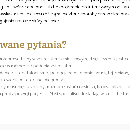
egu na skórze opalonej lub bezpośrednio po intensywnym opalani
wwskazaniem jest również ciąża, niektóre choroby przewlekłe ora
jenia i reakcję skóry na laser.
awane pytania?
przeprowadzany w znieczuleniu miejscowym, dzięki czemu jest ca
ucie w momencie podania znieczulenia.
anie histopatologiczne, polegające na ocenie usuniętej zmiany,
stawienia ostatecznej diagnozy.
nym usunięciu zmiany może pozostać niewielka, liniowa blizna. Je
predyspozycji pacjenta. Nasi specjaliści dokładają wszelkich stara