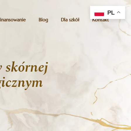
PL
Finansowanie
Blog
Dla szkół
Kontakt
 skórnej
gicznym