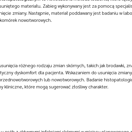
uniętego materiału. Zabieg wykonywany jest za pomocą specjalis
ięcie zmiany. Następnie, materiał poddawany jest badaniu w labor
ść komórek nowotworowych.
sunięcia różnego rodzaju zmian skórnych, takich jak brodawki, zn
tyczny dyskomfort dla pacjenta. Wskazaniem do usunięcia zmian
 przednowotworowych lub nowotworowych. Badanie histopatologi
kliniczne, które mogą sugerować złośliwy charakter.
e u osób z aktywnymi infekcjami skórnymi w miejscu planowanego 